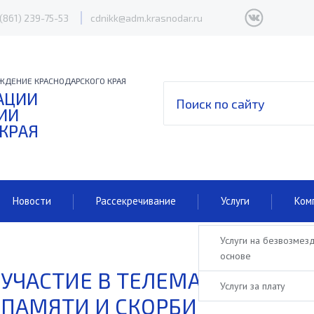
 (861) 239-75-53
cdnikk@adm.krasnodar.ru
ЖДЕНИЕ КРАСНОДАРСКОГО КРАЯ
АЦИИ
ИИ
 КРАЯ
Новости
Рассекречивание
Услуги
Ком
Услуги на безвозмез
основе
УЧАСТИЕ В ТЕЛЕМАРАФОНЕ,
Услуги за плату
ПАМЯТИ И СКОРБИ