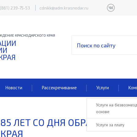
 (861) 239-75-53
cdnikk@adm.krasnodar.ru
ЖДЕНИЕ КРАСНОДАРСКОГО КРАЯ
АЦИИ
ИИ
КРАЯ
Новости
Рассекречивание
Услуги
Ком
Услуги на безвозмез
основе
85 ЛЕТ СО ДНЯ ОБРАЗОВАНИЯ
Услуги за плату
КРАЯ