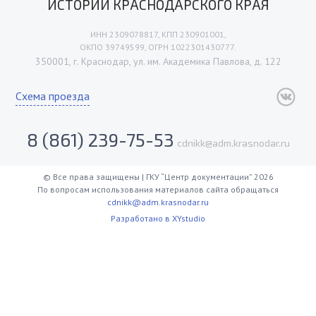
ИСТОРИИ КРАСНОДАРСКОГО КРАЯ
ИНН 2309078817, КПП 230901001,
ОКПО 39749599, ОГРН 1022301430777.
350001, г. Краснодар, ул. им. Академика Павлова, д. 122
Схема проезда
8 (861) 239-75-53
cdnikk@adm.krasnodar.ru
© Все права защищены | ГКУ “Центр документации” 2026
По вопросам использования материалов сайта обращаться
cdnikk@adm.krasnodar.ru
Разработано в XYstudio