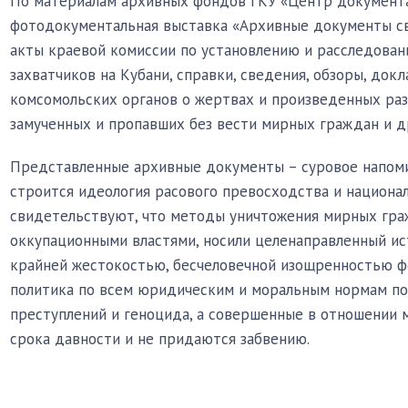
По материалам архивных фондов ГКУ «Центр документа
фотодокументальная выставка «Архивные документы с
акты краевой комиссии по установлению и расследова
захватчиков на Кубани, справки, сведения, обзоры, док
комсомольских органов о жертвах и произведенных раз
замученных и пропавших без вести мирных граждан и д
Представленные архивные документы – суровое напоми
строится идеология расового превосходства и национа
свидетельствуют, что методы уничтожения мирных гр
оккупационными властями, носили целенаправленный ис
крайней жестокостью, бесчеловечной изощренностью ф
политика по всем юридическим и моральным нормам п
преступлений и геноцида, а совершенные в отношении
срока давности и не придаются забвению.