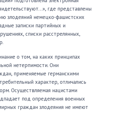
ции» подготовлена электронная
видетельствуют…», где представлены
нию злодеяний немецко-фашистских
ладные записки партийных и
рушениях, списки расстрелянных,
р.
нание о том, на каких принципах
льной нетерпимости. Они
аждан, применяемые германскими
требительный характер, отличались
орм. Осуществляемая нацистами
одпадает под определения военных
 мирных граждан злодеяния не имеют