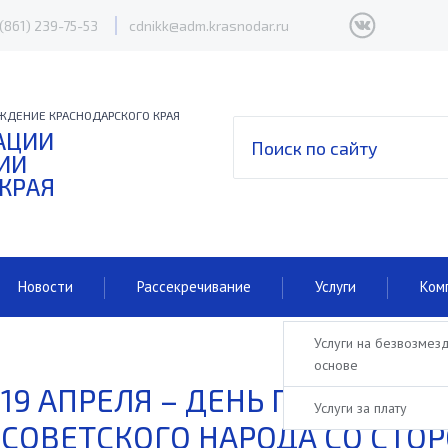
 (861) 239-75-53
cdnikk@adm.krasnodar.ru
ЖДЕНИЕ КРАСНОДАРСКОГО КРАЯ
АЦИИ
ИИ
 КРАЯ
Новости
Рассекречивание
Услуги
Ком
Услуги на безвозмез
основе
19 АПРЕЛЯ – ДЕНЬ ПАМЯТИ Ж
Услуги за плату
СОВЕТСКОГО НАРОДА СО СТО